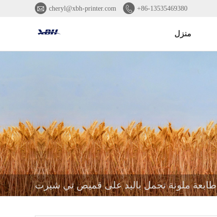


cheryl@xbh-printer.com
+86-13535469380
منزل
طابعة ملونة تحمل باليد على قميص تي شيرت