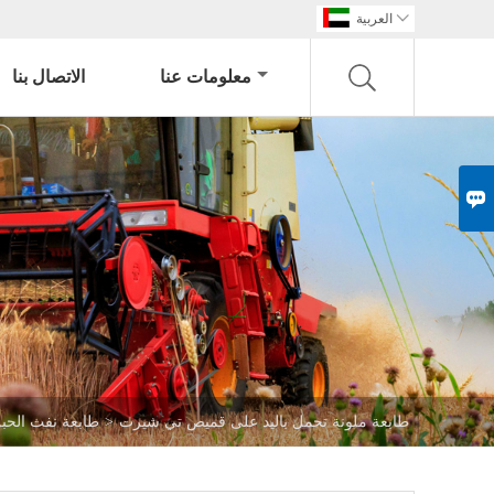

العربية
معلومات عنا
الاتصال بنا

طابعة ملونة تحمل باليد على قميص تي شيرت
>
طابعة نفث الحبر