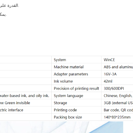
3. القدرة على استيراد المعلومات بشكل مستقل وزيادة الكتابة اليدوية.
4. يمكن استخدامها ، الصينية الإنجليزية ، الروسية ولغات أخرى.