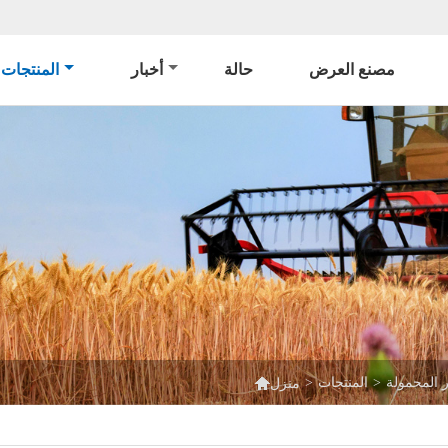
مصنع العرض
حالة
أخبار
المنتجات

 المحمولة
>
المنتجات
>
منزل