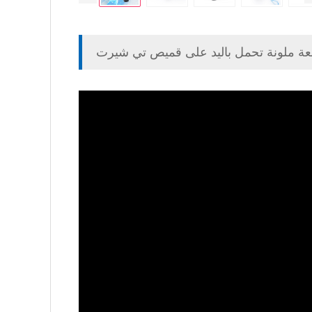
عة ملونة تحمل باليد على قميص تي شيرت