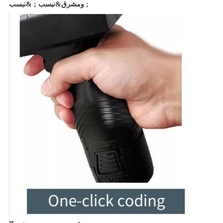
ومشرق&نبسب ; &نبسب ;