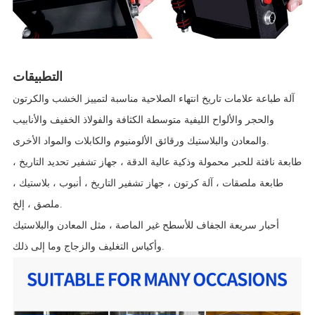
التطبيقات
آلة طباعة علامات تاريخ انتهاء الصلاحية مناسبة لتمييز الخشب والكرتون
والحجر والألواح الليفية متوسطة الكثافة والفولاذ الخفيف والأنابيب
والمعادن والبلاستيك ورقائق الألومنيوم والكابلات والمواد الأخرى.
طابعة نافثة للحبر محمولة وذكية عالية الدقة ، جهاز تشفير تحديد التاريخ ،
طابعة ملصقات ، آلة كرتون ، جهاز تشفير التاريخ ، أنبوب ، بلاستيك ،
ملصق ، إلخ.
أحبار سريعة الجفاف للأسطح غير الماصة ، مثل المعادن والبلاستيك
وأكياس التغليف والزجاج وما إلى ذلك.