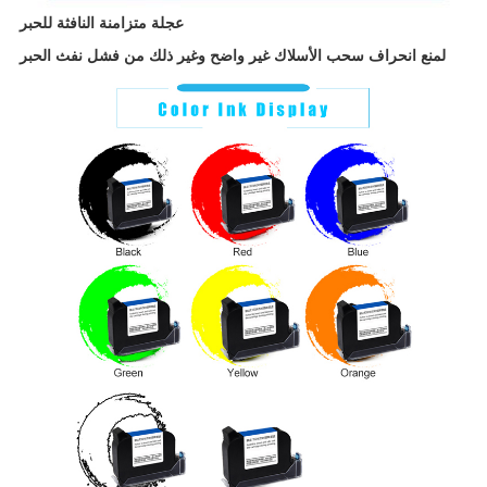
عجلة متزامنة النافثة للحبر
لمنع انحراف سحب الأسلاك غير واضح وغير ذلك من فشل نفث الحبر