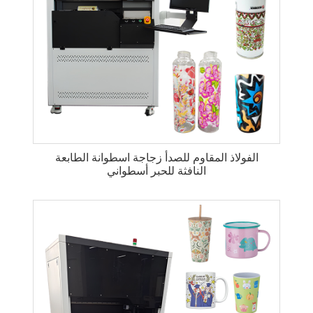
الفولاذ المقاوم للصدأ زجاجة اسطوانة الطابعة
النافثة للحبر أسطواني