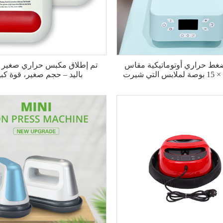
ضغط حراري أوتوماتيكية مقاس
تم إطلاق مكبس حراري صغير
باليد – حجم صغير، قوة كبي