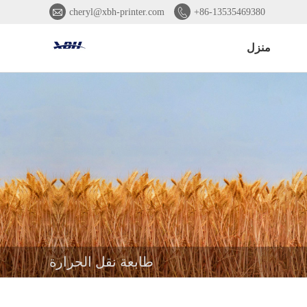


cheryl@xbh-printer.com
+86-13535469380
منزل
طابعة نقل الحرارة