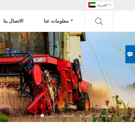

العربية
معلومات عنا
الاتصال بنا


طابعة نقل الحرارة
>
المنتجات
>
منزل