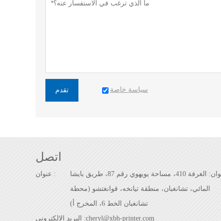
سياسة خاصة
تقدم
اتصل
العنوان: الغرفة 410، مساحة يويهوي رقم 87، طريق بايشا
عنوان :
المائي، تشانغبان، منطقة تيانخه، قوانغتشو (محطة
تشانغبان الخط 6، المخرج أ)
cheryl@xbh-printer.com
البريد الإلكتروني :