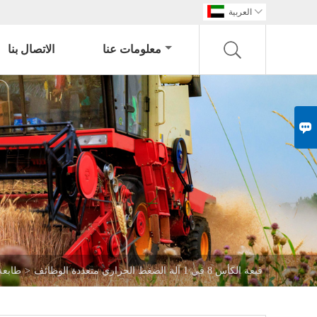

العربية
معلومات عنا
الاتصال بنا

قبعة الكأس 8 في 1 آلة الضغط الحراري متعددة الوظائف
>
طابعة