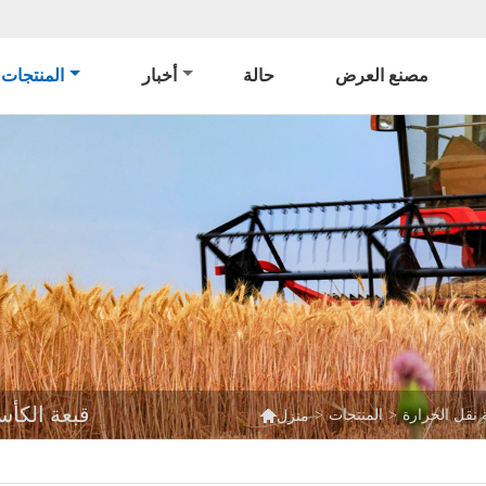
مصنع العرض
حالة
أخبار
المنتجات
قبعة الكأس 8 في 1 آلة الضغط الحراري متعددة

 نقل الحرارة
>
المنتجات
>
منزل