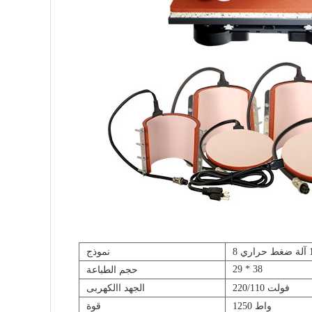
نموذج
29 * 38
حجم الطباعة
220/110 فولت
الجهد االكهربى
1250 واط
قوة