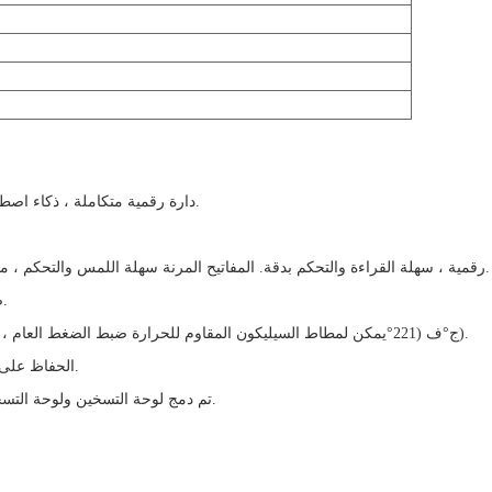
دارة رقمية متكاملة ، ذكاء اصطناعي ، تحكم مشترك في درجة الحرارة والوقت.
لوحة شاشة LCD رقمية ، سهلة القراءة والتحكم بدقة. المفاتيح المرنة سهلة اللمس والتحكم ، مما يجعلها أكثر ملاءمة للتعديل.
ضبط الوقت للتحكم الذكي في درجة حرارة ثابتة.
ج).
°
ف (221
°
يمكن لمطاط السيليكون المقاوم للحرارة ضبط الضغط العام ، وت
الحفاظ على الحرارة لتقصير وقت الإحماء في المرة القادمة.
تم دمج لوحة التسخين ولوحة التسخين ، وهي أكثر أمانًا ومتانة وتوازنًا عند التسخين.