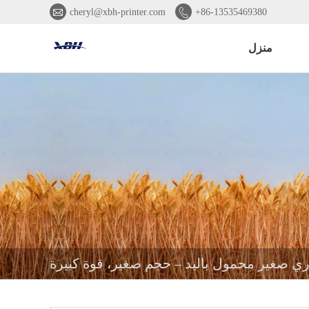


cheryl@xbh-printer.com
+86-13535469380
منزل
ي صغير محمول باليد – حجم صغير، قوة كبيرة