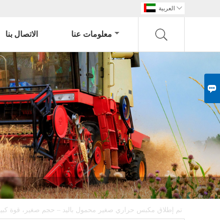

العربية
معلومات عنا
الاتصال بنا

تم إطلاق مكبس حراري صغير محمول باليد – حجم صغير، قوة كبي