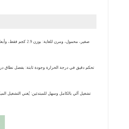
تشغيل آلي بالكامل وسهل للمبتدئين: يُغني التشغيل المي