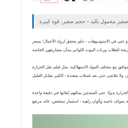
ير محمول باليد – حجم صغير، قوة كبيرة
 الشوارع، أو للاستخدام المنزلي، أو حتى في الاستوديوهات - حلم يتحقق لرواد الأعمال! بسعر
ة الحرارة الذي يتراوح بين 0 و205 درجة مئوية (0-400 درجة فهرنهايت)، فهو متوافق مع مختلف المواد الاستهلاكية، مثل فيلم نقل الحرارة
ارة يدويًا. حتى المبتدئين يمكنهم إتقانها في دقيقة واحدة