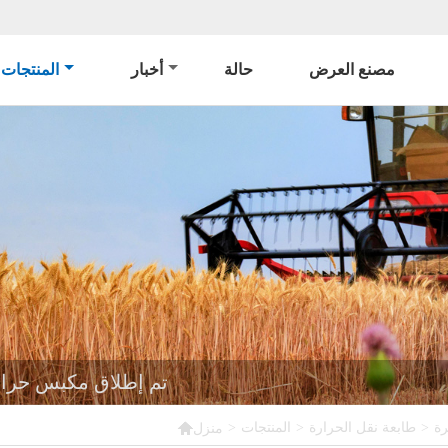
مصنع العرض
حالة
أخبار
المنتجات
تم إطلاق مكبس حرار

رة
>
طابعة نقل الحرارة
>
المنتجات
>
منزل