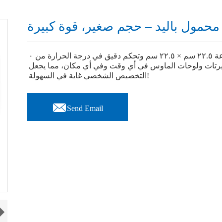
حمول باليد – حجم صغير، قوة كبيرة
مكبس حراري صغير محمول باليد! بمساحة طباعة ٢٢.٥ سم × ٢٢.٥ سم وتحكم دقيق في درجة الحرارة من ٠
التيشيرتات ولوحات الماوس في أي وقت وفي أي مكان، مما يجعل
التخصيص الشخصي غاية في السهولة!

Send Email