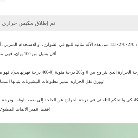
تم إطلاق مكبس حراري صغ
صغير، محمول، ومرن للغاية: بوزن 2.9 كجم فقط، وأبعاد 270×270×133 مم، هذه الآلة مثالية للبيع في
أقل بقليل من 100 يوان، فهي مريحة للطلاب وربات البيوت اللواتي يبدأن مشاريعهن الخاصة!
تحكم دقيق في درجة الحرارة وجودة ثابتة: بفضل نطاق درج
وورق نقل الحرارة. تتميز مطبوعات التيشيرتات بثباتها الممتاز، ولا تتلاشى حتى بعد غسلات متعددة - الكثير مقابل القليل!
كانيكي والتحكم التلقائي في درجة الحرارة عن الحاجة إلى ضبط الوقت ودرجة الحر
فقط. تتميز الأنماط المطبوعة بحواف ناعمة وألوان زاهية - استثمار منخفض، عائد مرتفع!