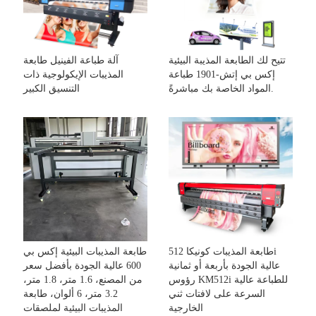
تتيح لك الطابعة المذيبة البيئية
آلة طباعة الفينيل طابعة
إكس بي إتش-1901 طباعة
المذيبات الإيكولوجية ذات
المواد الخاصة بك مباشرةً.
التنسيق الكبير
طابعة المذيبات كونيكا 512i
طابعة المذيبات البيئية إكس بي
عالية الجودة بأربعة أو ثمانية
600 عالية الجودة بأفضل سعر
رؤوس KM512i للطباعة عالية
من المصنع، 1.6 متر، 1.8 متر،
السرعة على لافتات ثني
3.2 متر، 6 ألوان، طابعة
الخارجية
المذيبات البيئية لملصقات