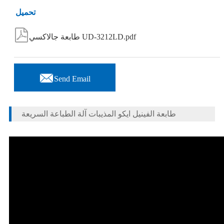
تحميل

طابعة جالاكسي UD-3212LD.pdf

Send Email
طابعة الفينيل ايكو المذيبات آلة الطباعة السريعة