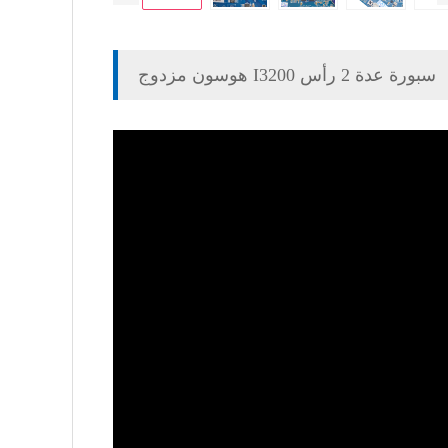
هوسون مزدوج I3200 سبورة عدة 2 رأس