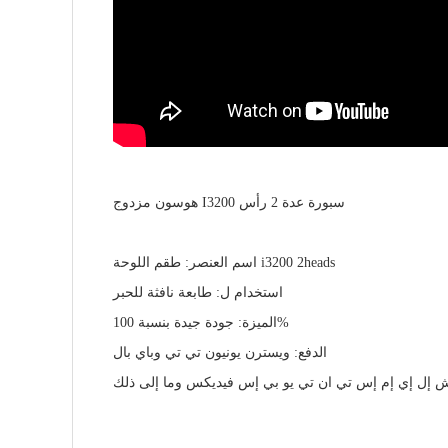
هوسون مزدوج I3200 سبورة عدة 2 رأس
اسم العنصر: طقم اللوحة i3200 2heads
استخدام ل: طابعة نافثة للحبر
الميزة: جودة جيدة بنسبة 100%
الدفع: ويسترن يونيون تي تي وباي بال
 إل إي إم إس تي ان تي يو بي إس فيديكس وما إلى ذلك