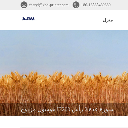


cheryl@xbh-printer.com
+86-13535469380
منزل
هوسون مزدوج I3200 سبورة عدة 2 رأس