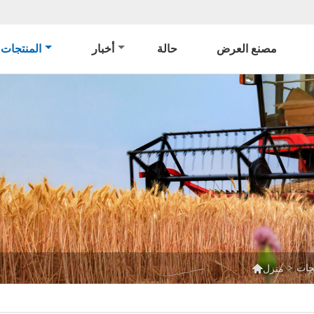
مصنع العرض
حالة
أخبار
المنتجات

تجات
>
منزل