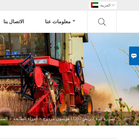

العربية
معلومات عنا
الاتصال بنا

هوسون مزدوج I3200 سبورة عدة 2 رأس
>
أجزاء الطابعة
>
المن