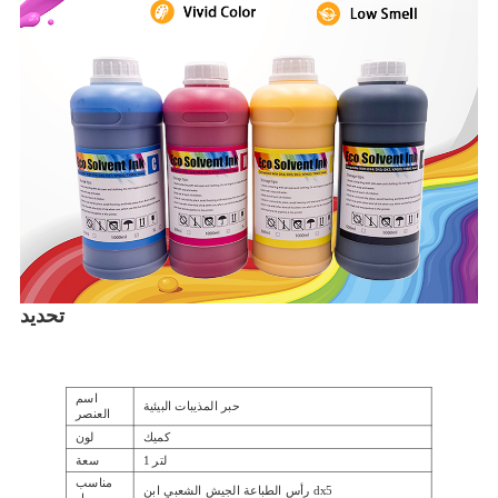
تحديد
اسم
حبر المذيبات البيئية
العنصر
كميك
لون
1 لتر
سعة
مناسب
رأس الطباعة الجيش الشعبي ابن dx5