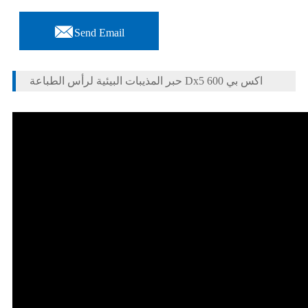

Send Email
حبر المذيبات البيئية لرأس الطباعة Dx5 اكس بي 600