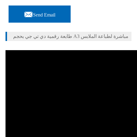

Send Email
طابعة رقمية دي تي جي بحجم A3 مباشرة لطباعة الملابس