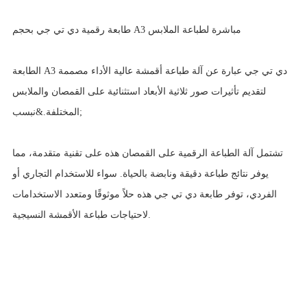
طابعة رقمية دي تي جي بحجم A3 مباشرة لطباعة الملابس
الطابعة A3 دي تي جي عبارة عن آلة طباعة أقمشة عالية الأداء مصممة
لتقديم تأثيرات صور ثلاثية الأبعاد استثنائية على القمصان والملابس
المختلفة.&نبسب;
تشتمل آلة الطباعة الرقمية على القمصان هذه على تقنية متقدمة، مما
يوفر نتائج طباعة دقيقة ونابضة بالحياة. سواء للاستخدام التجاري أو
الفردي، توفر طابعة دي تي جي هذه حلاً موثوقًا ومتعدد الاستخدامات
لاحتياجات طباعة الأقمشة النسيجية.