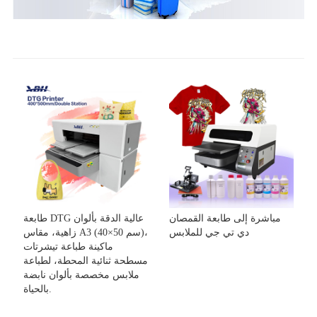
مباشرة إلى طابعة القمصان
طابعة DTG عالية الدقة بألوان
دي تي جي للملابس
زاهية، مقاس A3 (40×50 سم)،
ماكينة طباعة تيشرتات
مسطحة ثنائية المحطة، لطباعة
ملابس مخصصة بألوان نابضة
بالحياة.