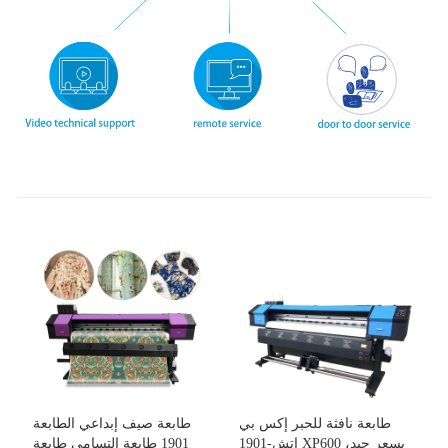
طابعة نافثة للحبر إكس بي
طابعة صيف إبداعي الطابعة
إتش-1901 XP600 بسعر جيد،
1901 طابعة التسامي طابعة