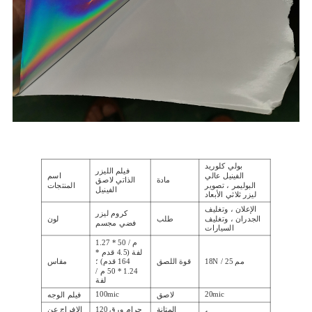
بولي كلوريد
فيلم الليزر
الفينيل عالي
اسم
مادة
الذاتي لاصق
البوليمر ، تصوير
المنتجات
الفينيل
ليزر ثلاثي الأبعاد
الإعلان ، وتغليف
كروم ليزر
الجدران ، وتغليف
طلب
لون
فضي مجسم
السيارات
1.27 * 50 م /
لفة (4.5 قدم *
18N / 25 مم
قوة اللصق
164 قدم) ؛
مقاس
1.24 * 50 م /
لفة
100mic
20mic
لاصق
فيلم الوجه
المتانة
120 جرام ورق
الافراج عن