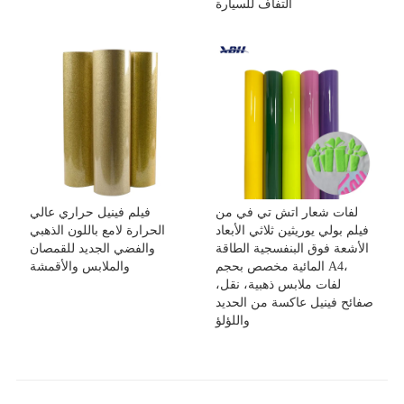
التفاف للسيارة
لفات شعار اتش تي في من
فيلم فينيل حراري عالي
فيلم بولي يوريثين ثلاثي الأبعاد
الحرارة لامع باللون الذهبي
الأشعة فوق البنفسجية الطاقة
والفضي الجديد للقمصان
المائية مخصص بحجم A4،
والملابس والأقمشة
لفات ملابس ذهبية، نقل،
صفائح فينيل عاكسة من الحديد
واللؤلؤ