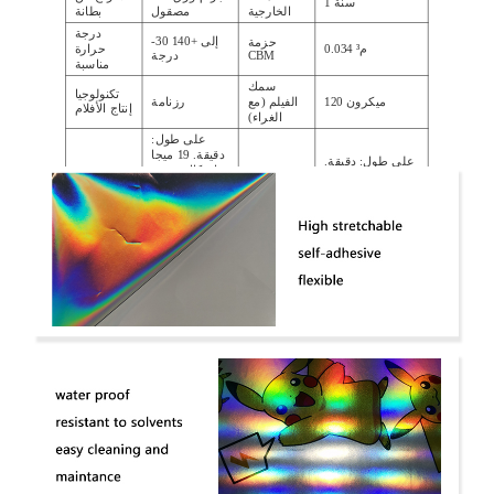
1 سنة
الخارجية
مصقول
بطانة
درجة
-30 إلى +140
حزمة
0.034 م³
حرارة
CBM
درجة
مناسبة
سمك
تكنولوجيا
120 ميكرون
الفيلم (مع
رزنامة
إنتاج الأفلام
الغراء)
على طول:
دقيقة. 19 ميجا
على طول: دقيقة.
باسكال ، عبر:
130٪ عرضي: حد
استطالة
قوة الشد
19 ميجا
أدنى. 150٪
باسكال على
الأقل