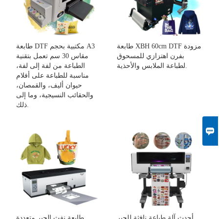
طابعة XBH 60cm DTF مزودة
طابعة DTF مكتبية بحجم A3
بفرن اهتزازي للمسحوق
مقاس 30 سم تعمل بتقنية
لطباعة الملابس والأحذية.
الطباعة من لفة إلى لفة،
مناسبة للطباعة على أفلام
حيوان أليف، والقمصان،
والحقائب النسيجية، وما إلى
ذلك.

أحدث آلة طباعة نافثة للحبر
طابعة نفث الحبر متعددة