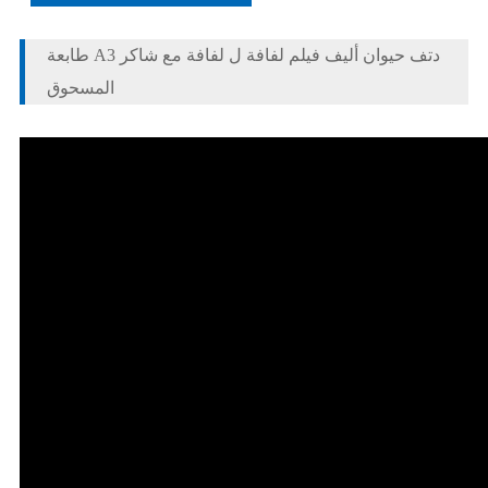
طابعة A3 دتف حيوان أليف فيلم لفافة ل لفافة مع شاكر
المسحوق