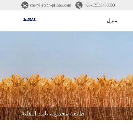


cheryl@xbh-printer.com
+86-13535469380
منزل
طابعة محمولة باليد النفاثة