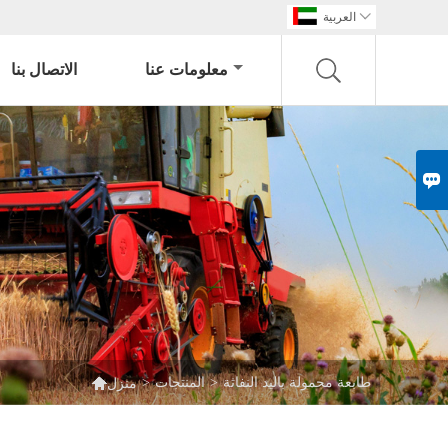

العربية
معلومات عنا
الاتصال بنا


طابعة محمولة باليد النفاثة
>
المنتجات
>
منزل