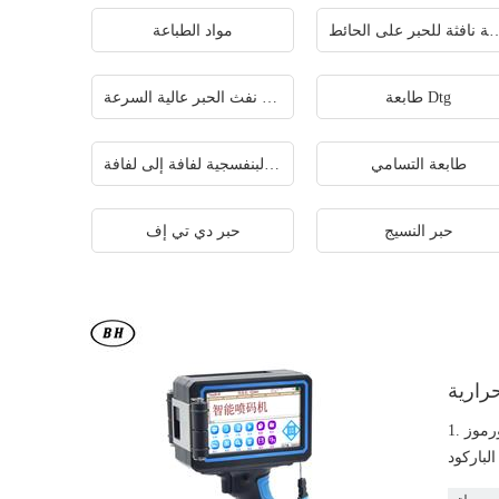
 للحبر على الحائط
مواد الطباعة
طابعة Dtg
طابعة نفث الحبر عالية السرعة
طابعة التسامي
طابعة الأشعة فوق البنفسجية لفافة إلى لفافة
حبر النسيج
حبر دي تي إف
حرارية
1. يمكن طباعة لغات متعددة ، وصور ، وأكواد شريطية ، ورموز GS1 ، ورموز ريال قطري ، والعدادات ، والوقت والبيانات المتغيرة 2 - دعم رمز البيانات