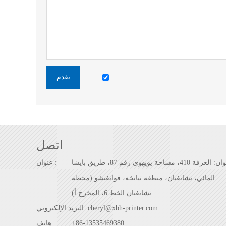
تقدم
اتصل
العنوان: الغرفة 410، مساحة يويهوي رقم 87، طريق بايشا
عنوان :
المائي، تشانغبان، منطقة تيانخه، قوانغتشو (محطة
تشانغبان الخط 6، المخرج أ)
cheryl@xbh-printer.com
البريد الإلكتروني :
+86-13535469380
هاتف :