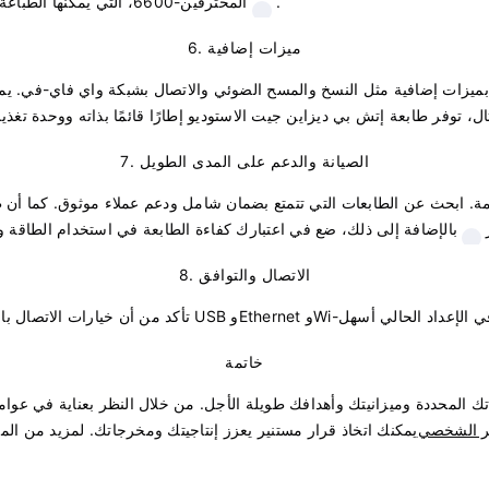
.
imagePROGRAF المحترفين-6600، التي يمكنها الطباعة حتى عرض 60 بوصة، تستحق النظر فيها
6. ميزات إضافية
ودة بميزات إضافية مثل النسخ والمسح الضوئي والاتصال بشبكة واي فاي-في. 
ل، توفر طابعة إتش بي ديزاين جيت الاستوديو إطارًا قائمًا بذاته ووحدة تغذي
7. الصيانة والدعم على المدى الطويل
اسمة. ابحث عن الطابعات التي تتمتع بضمان شامل ودعم عملاء موثوق. كما أن
بالإضافة إلى ذلك، ضع في اعتبارك كفاءة الطابعة في استخدام الطاقة ومد
8. الاتصال والتوافق
طابعات الحديثة USB وEthernet وWi-في، مما يجعل دمجها في الإعداد الحالي أسهل
خاتمة
تك المحددة وميزانيتك وأهدافك طويلة الأجل. من خلال النظر بعناية في عوام
تر الشخصي
يمكنك اتخاذ قرار مستنير يعزز إنتاجيتك ومخرجاتك. لمزيد من الم