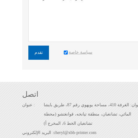
سياسة خاصة
تقدم
اتصل
العنوان: الغرفة 410، مساحة يويهوي رقم 87، طريق بايشا
عنوان :
المائي، تشانغبان، منطقة تيانخه، قوانغتشو (محطة
تشانغبان الخط 6، المخرج أ)
cheryl@xbh-printer.com
البريد الإلكتروني :