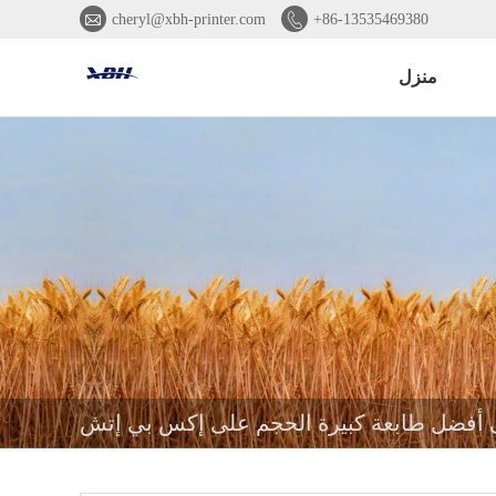


cheryl@xbh-printer.com
+86-13535469380
منزل
 أفضل طابعة كبيرة الحجم على إكس بي إتش