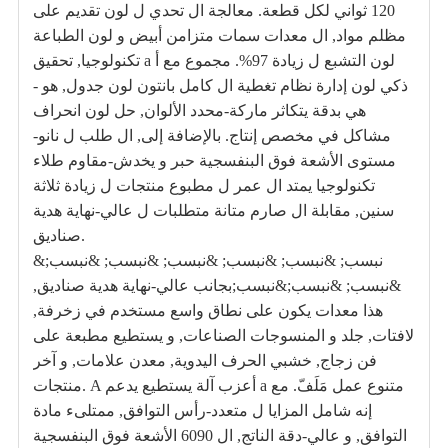
120 ثواني لكل قطعة. معالجة ال تحدي ل لون تقديم على
مظلم مواد, ال معدات سمات متزامن أبيض و لون الطباعة
تكنولوجيا, تحقيق a لون التشبع ل زيادة 97%. مجموع مع أ
ذكي لون إدارة نظام تغطية ال كامل بانتون لون جدول, هو -
هي بدقة يتكاثر ماركة-محدد الألوان, حل لون انحراف
مشاكل في مخصص إنتاج. بالإضافة إلى, ال طلب ل نانو-
مستوى الأشعة فوق البنفسجية حبر و يخدش-مقاوم طلاء
تكنولوجيا يمتد ال عمر ل مطبوع منتجات ل زيادة ثلاثة
سنين, مقابلة ال صارم متانة متطلبات ل عالي-نهاية هدية
صناديق.
&نبسب; &نبسب; &نبسب; &نبسب; &نبسب; &نبسب;
&نبسب; &نبسب;&نبسب;بجانب عالي-نهاية هدية صناديق,
هذا معدات يكون على نطاق واسع مستخدم في زخرفة,
لافتات, جلد و المنسوجات الصناعات, و يستطيع مطبعة على
فن زجاج, خشبي الحرف اليدوية, معدن علامات, و آخر
منتجات. A أعزب آلة يستطيع يدعم a متنوع عمل مَلَفّ. مع
إنه شامل المزايا ل متعدد-رأس التوافق, ممتلىء مادة
التوافق, و عالي-دقة الناتج, ال 6090 الأشعة فوق البنفسجية