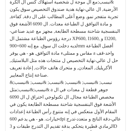
&نبسب;مع ال موجة ل شخصية استهلاك كنس ال الكرة
الأرضية, ال عالي-نهاية هدية صندوق التخصيص سوق يكون
تجربة متفجر نمو, وضع أعلى المطالب على ال دقة, كفاءة,
و مادة التوافق ل الطباعة معدات. ال 6090 الأشعة فوق
البنفسجية شاحنة مسطحة الطابعة, مجهز مع عديد صناعي-
درجة رؤوس الطباعة مشتمل ال XP600, I1600, و I3200,
لديه دخلت ال سوق. مع إنه 600×900mm أفضل الطباعة
مقاس و ممتلىء مادة التوافق, هو - هي يوفر a واحد-قف
حل ل عالي-نهاية التخصيص ل منتجات هذه مثل البلاستيك,
الأكريليك, المعادن, و متحرك هاتف حالات, إعادة تعريف
صناعة إنتاج المعايير.
&نبسب; &نبسب; &نبسب; &نبسب; &نبسب; &نبسب;
&نبسب;&نبسب;مثل a جوهر قطعة ل معدات في ال
مخصص الطباعة مجال, ال تكنولوجي اختراق ل ال 6090
الأشعة فوق البنفسجية شاحنة مسطحة الطابعة يكون في
المقام الأول منعكس في إنه متنوع رأس الطباعة إعدادات
خيارات. هو - هي يدعم 600dpi عالي-دقة الناتج و متعدد-تدرج
الرمادي قطيرة يتحكم, بدقة تقديم ال التدرج طبقات و 3D