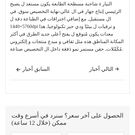
شاحنة مسطحة الطابعة يكون مستعد ل يصبح a التيار
الرئيسي إنتاج جهاز في ال عالي-نهاية التخصيص سوق. في
ال مستقبل, مع إضافي اختراقات في الطباعة دقة ل
5760×1440dpi و ترقيات ل بيئيًا ودي حبر تكنولوجيا, هذا
معدات يكون مُتوقع ل يفتح أعلى جديد الطرق في أكثر
المكانة المناطق هذه مثل ثقافي و مبدع منتجات و إلكتروني
مُكَمِّلات, حقن مستمر نمو دَفعَة داخل ال التخصيص صناعة.
التالي أخبار
السابق أخبار


الحصول على آخر سعر؟ سنرد في أسرع وقت
ممكن (خلال 12 ساعة)