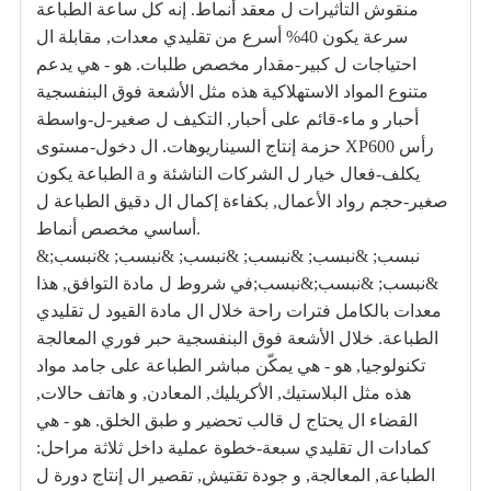
منقوش التأثيرات ل معقد أنماط. إنه كل ساعة الطباعة
سرعة يكون 40% أسرع من تقليدي معدات, مقابلة ال
احتياجات ل كبير-مقدار مخصص طلبات. هو - هي يدعم
متنوع المواد الاستهلاكية هذه مثل الأشعة فوق البنفسجية
أحبار و ماء-قائم على أحبار, التكيف ل صغير-ل-واسطة
حزمة إنتاج السيناريوهات. ال دخول-مستوى XP600 رأس
الطباعة يكون a يكلف-فعال خيار ل الشركات الناشئة و
صغير-حجم رواد الأعمال, بكفاءة إكمال ال دقيق الطباعة ل
أساسي مخصص أنماط.
&نبسب; &نبسب; &نبسب; &نبسب; &نبسب; &نبسب;
&نبسب; &نبسب;&نبسب;في شروط ل مادة التوافق, هذا
معدات بالكامل فترات راحة خلال ال مادة القيود ل تقليدي
الطباعة. خلال الأشعة فوق البنفسجية حبر فوري المعالجة
تكنولوجيا, هو - هي يمكّن مباشر الطباعة على جامد مواد
هذه مثل البلاستيك, الأكريليك, المعادن, و هاتف حالات,
القضاء ال يحتاج ل قالب تحضير و طبق الخلق. هو - هي
كمادات ال تقليدي سبعة-خطوة عملية داخل ثلاثة مراحل:
الطباعة, المعالجة, و جودة تقتيش, تقصير ال إنتاج دورة ل