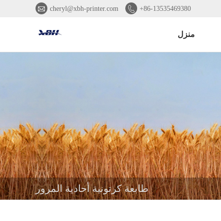


cheryl@xbh-printer.com
+86-13535469380
منزل
طابعة كرتونية أحادية المرور