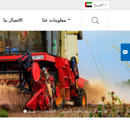

العربية
معلومات عنا
الاتصال بنا


طابعة كرتونية أحادية المرور
>
المنتجات
>
منزل