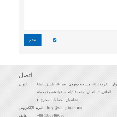
تقدم
اتصل
العنوان: الغرفة 410، مساحة يويهوي رقم 87، طريق بايشا
عنوان :
المائي، تشانغبان، منطقة تيانخه، قوانغتشو (محطة
تشانغبان الخط 6، المخرج أ)
cheryl@xbh-printer.com
البريد الإلكتروني :
+86-13535469380
هاتف :