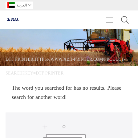
العربية

Toggle main m
DTF PRINTERHTTPS://WWW.XBH-PRINTER.COM/PRODUCT-
SEARCH?KEY=DTF PRINTER
The word you searched for has no results. Please
search for another word!